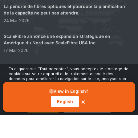
La pénurie de fibres optiques et pourquoi la planification
de la capacité ne peut pas attendre.
24 Mar 2026
ScaleFibre annonce une expansion stratégique en
Amérique du Nord avec ScaleFibre USA Inc.
17 Mar 2026
ScaleFibre abandonne les emballages plastiques au profit
En cliquant sur "Tout accepter", vous acceptez le stockage de
d'une alternative technique et durable
cookies sur votre appareil et le traitement associé des
données pour améliorer la navigation sur le site, analyser son
22 Feb 2026
utilisation et contribuer à nos actions marketing et de
performance. Vous pouvez retirer votre consentement à tout
🌐
View in English?
moment via le bouton "Gérer les préférences" dans notre avis
sur les cookies.
×
English
Tout accepter
Gérer les préférences
Héritage Zéro
CONÇU POUR 2026 ET AU-DELÀ